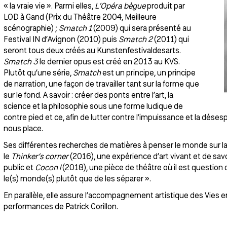
« la vraie vie ». Parmi elles,
L’Opéra bègue
produit par
LOD à Gand (Prix du Théâtre 2004, Meilleure
scénographie) ;
Smatch 1
(2009) qui sera présenté au
Festival IN d’Avignon (2010) puis
Smatch 2
(2011) qui
seront tous deux créés au Kunstenfestivaldesarts.
Smatch 3
le dernier opus est créé en 2013 au KVS.
Plutôt qu’une série,
Smatch
est un principe, un principe
de narration, une façon de travailler tant sur la forme que
sur le fond. A savoir : créer des ponts entre l’art, la
science et la philosophie sous une forme ludique de
contre pied et ce, afin de lutter contre l’impuissance et la dése
nous place.
Ses différentes recherches de matières à penser le monde sur l
le
Thinker’s corner
(2016), une expérience d’art vivant et de sav
public et
Cocon !
(2018), une pièce de théâtre où il est question d
le(s) monde(s) plutôt que de les séparer ».
En parallèle, elle assure l’accompagnement artistique des Vies en
performances de Patrick Corillon.