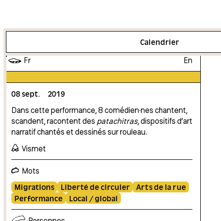
Plus d'info
Calendrier
Fr
En
08
sept.
2019
Dans cette performance, 8 comédien·nes chantent,
scandent, racontent des
patachitras
, dispositifs d’art
narratif chantés et dessinés sur rouleau.
Vismet
Mots
Migrations
Liberté de circuler
Arts de la rue
Performance
Local / global
Personnes