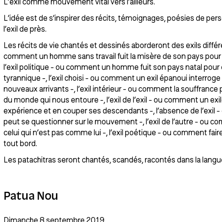
L’exil comme mouvement vital vers l’ailleurs.
L’idée est de s’inspirer des récits, témoignages, poésies de pe
l’exil de près.
Les récits de vie chantés et dessinés aborderont des exils différ
comment un homme sans travail fuit la misère de son pays pour t
l’exil politique - ou comment un homme fuit son pays natal pour
tyrannique -, l’exil choisi - ou comment un exil épanoui interroge
nouveaux arrivants -, l’exil intérieur - ou comment la souffrance
du monde qui nous entoure -, l’exil de l’exil - ou comment un exi
expérience et en couper ses descendants -, l’absence de l’exil
peut se questionner sur le mouvement -, l’exil de l’autre - ou co
celui qui n’est pas comme lui -, l’exil poétique - ou comment fa
tout bord.
Les patachitras seront chantés, scandés, racontés dans la langue
Patua Nou
Dimanche 8 septembre 2019