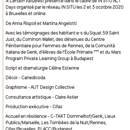
A Certain Value
est présenté dans le cadre de IN SITU ACT
Days organisé par le réseau IN SITU les 2 et 3 ocotbre 2020
à Bruxelles et online.
De Anna Rispoli et Martina Angelotti
Avec les témoignages des habitant·e⋅s du Squat 59 Saint
Just, du Common Wallet, des détenues du Centre
Pénitentiaire pour Femmes de Rennes, de la Comunità
Italiana de Genk, d’élèves de l’École Primaire °°° et du Mars
Program Private Learning Group à Budapest
Script et dramaturgie Céline Estenne
Décor - Canedicoda
Graphisme - AUT Design Collective
Consultance artistique - Claire Astier
Production exécutive - Cifas
Accueil en résidence - C-TAKT Dommelhof/Genk, Lieux
Publics/Marseille, Les Tombées de la Nuit/Rennes,
Cifas/Bruxelles, PLACC/Budapest