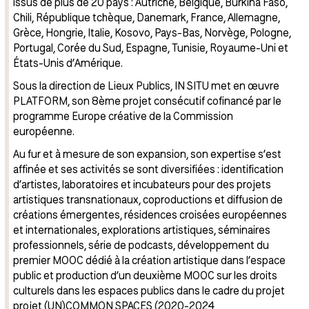
issus de plus de 20 pays : Autriche, Belgique, Burkina Faso,
Chili, République tchèque, Danemark, France, Allemagne,
Grèce, Hongrie, Italie, Kosovo, Pays-Bas, Norvège, Pologne,
Portugal, Corée du Sud, Espagne, Tunisie, Royaume-Uni et
États-Unis d’Amérique.
Sous la direction de Lieux Publics, IN SITU met en œuvre
PLATFORM, son 8ème projet consécutif cofinancé par le
programme Europe créative de la Commission
européenne.
Au fur et à mesure de son expansion, son expertise s’est
affinée et ses activités se sont diversifiées : identification
d’artistes, laboratoires et incubateurs pour des projets
artistiques transnationaux, coproductions et diffusion de
créations émergentes, résidences croisées européennes
et internationales, explorations artistiques, séminaires
professionnels, série de podcasts, développement du
premier MOOC dédié à la création artistique dans l’espace
public et production d’un deuxième MOOC sur les droits
culturels dans les espaces publics dans le cadre du projet
projet (UN)COMMON SPACES (2020-2024