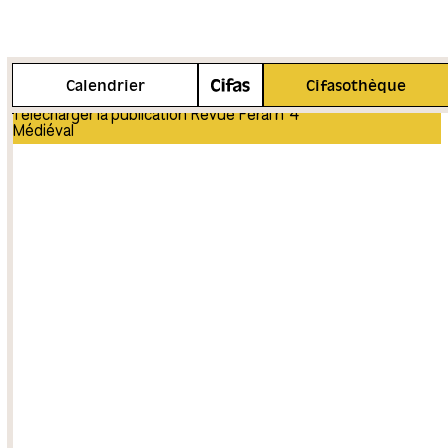
Plus d'info
Calendrier
Cifasothèque
Télécharger la publication Revue Feral n°4
Médiéval