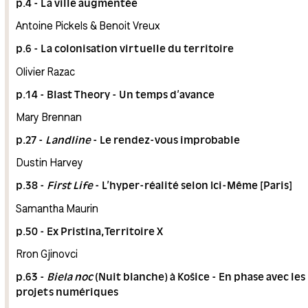
p.4 - La ville augmentée
Antoine Pickels & Benoit Vreux
p.6 - La colonisation virtuelle du territoire
Olivier Razac
p.14 - Blast Theory - Un temps d’avance
Mary Brennan
p.27 -
Landline
- Le rendez-vous improbable
Dustin Harvey
p.38 -
First Life
- L’hyper-réalité selon Ici-Même [Paris]
Samantha Maurin
p.50 - Ex Pristina,Territoire X
Rron Gjinovci
p.63 -
Biela noc
(Nuit blanche) à Košice - En phase avec les
projets numériques