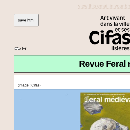
view this email in your b
save html
Fr
Revue Feral 
(image : Cifas)