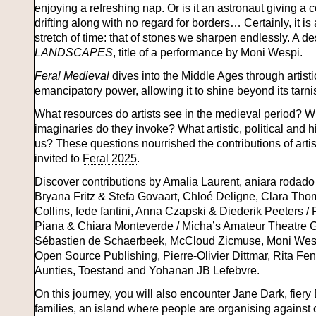
enjoying a refreshing nap. Or is it an astronaut giving a
drifting along with no regard for borders… Certainly, it is
stretch of time: that of stones we sharpen endlessly. A de
LANDSCAPES
, title of a performance by
Moni Wespi
.
Feral Medieval
dives into the Middle Ages through artistic
emancipatory power, allowing it to shine beyond its tarni
What resources do artists see in the medieval period? Wh
imaginaries do they invoke? What artistic, political and 
us? These questions nourrished the contributions of artis
invited to
Feral 2025
.
Discover contributions by Amalia Laurent, aniara rodado 
Bryana Fritz & Stefa Govaart, Chloé Deligne, Clara Thom
Collins, fede fantini, Anna Czapski & Diederik Peeters / 
Piana & Chiara Monteverde / Micha’s Amateur Theatre G
Sébastien de Schaerbeek, McCloud Zicmuse, Moni Wesp
Open Source Publishing, Pierre-Olivier Dittmar, Rita F
Aunties, Toestand and Yohanan JB Lefebvre.
On this journey, you will also encounter Jane Dark, fier
families, an island where people are organising against