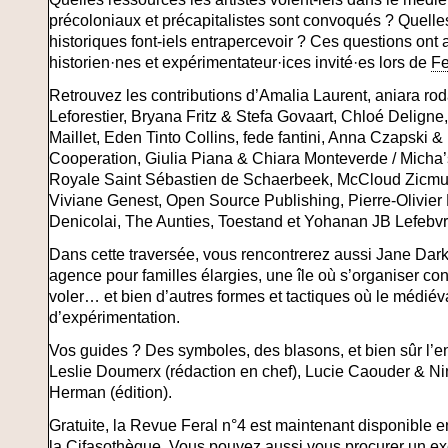
précoloniaux et précapitalistes sont convoqués ? Quelles 
historiques font-iels entrapercevoir ? Ces questions ont a
historien·nes et expérimentateur·ices invité·es lors de
Fe
Retrouvez les contributions d’Amalia Laurent, aniara r
Leforestier, Bryana Fritz & Stefa Govaart, Chloé Deligne
Maillet, Eden Tinto Collins, fede fantini, Anna Czapski &
Cooperation, Giulia Piana & Chiara Monteverde / Micha
Royale Saint Sébastien de Schaerbeek, McCloud Zicmu
Viviane Genest, Open Source Publishing, Pierre-Olivier
Denicolai, The Aunties, Toestand et Yohanan JB Lefebvr
Dans cette traversée, vous rencontrerez aussi Jane Da
agence pour familles élargies, une île où s’organiser c
voler… et bien d’autres formes et tactiques où le médiéval
d’expérimentation.
Vos guides ? Des symboles, des blasons, et bien sûr l’en
Leslie Doumerx (rédaction en chef), Lucie Caouder & Nin
Herman (édition).
Gratuite, la Revue Feral n°4 est maintenant disponible en
la
Cifasothèque
. Vous pouvez aussi vous procurer un ex