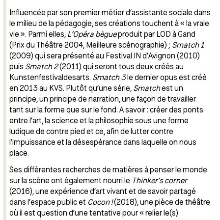
Influencée par son premier métier d’assistante sociale dans
le milieu de la pédagogie, ses créations touchent à « la vraie
vie ». Parmi elles,
L’Opéra bègue
produit par LOD à Gand
(Prix du Théâtre 2004, Meilleure scénographie) ;
Smatch 1
(2009) qui sera présenté au Festival IN d’Avignon (2010)
puis
Smatch 2
(2011) qui seront tous deux créés au
Kunstenfestivaldesarts.
Smatch 3
le dernier opus est créé
en 2013 au KVS. Plutôt qu’une série,
Smatch
est un
principe, un principe de narration, une façon de travailler
tant sur la forme que sur le fond. A savoir : créer des ponts
entre l’art, la science et la philosophie sous une forme
ludique de contre pied et ce, afin de lutter contre
l’impuissance et la désespérance dans laquelle on nous
place.
Ses différentes recherches de matières à penser le monde
sur la scène ont également nourri le
Thinker’s corner
(2016), une expérience d’art vivant et de savoir partagé
dans l’espace public et
Cocon !
(2018), une pièce de théâtre
où il est question d’une tentative pour « relier le(s)