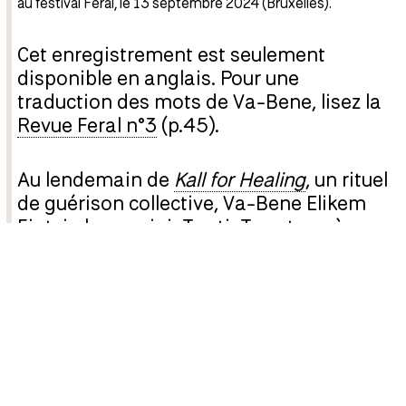
au festival Feral, le 13 septembre 2024 (Bruxelles).
Cet enregistrement est seulement
disponible en anglais. Pour une
traduction des mots de Va-Bene, lisez la
Revue Feral n°3
(p.45).
Au lendemain de
Kall for Healing
, un rituel
de guérison collective, Va-Bene Elikem
Fiatsi aka crazinisT artisT partage à
Feral 2024 la genèse de sa pratique de la
performance. Elle y présente la
performance comme un acte radical de
résistance face à la persécution de la
communauté LGBTQIA+, menacée
depuis plusieurs années au Ghana par
un projet de loi qui cherche à