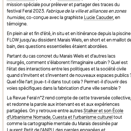
mission spéciale pour prélever et partager des traces du
festival Feral 2023.
Fabrique de la ville et alliances en zones
humides
, co-conçue avec la graphiste
Lucie Caouder
, en
témoigne.
En plein air et fin d’été, in situ et en itinérance depuis la piscine
FLOW jusqu’au dissident Marais Wiels, en short et en maillot d
bain, des questions essentielles étaient abordées.
Partant du cas concret du Marais Wiels et d’autres lacs
insurgés, comment s’élaborent l’imaginaire urbain ? Quel est
l’état des interactions entre les politiques et la société civile
quand s’invitent et s’inventent de nouveaux espaces publics 
Quel rôle l’art joue-t-il dans tout cela ? Permet-il d’ouvrir des
voies spécifiques dans la fabrication d’une ville sensible ?
La Revue Feral n°2 rend compte de cette traversée collective
et redonne la parole aux intervant·es et aux expériences
partagées. On y retrouve entre autres
Stalker et son École
d’Urbanisme Nomade
,
Cuesta et l’urbanisme culturel
tout
comme la cartographie mentale du Marais dessinée par
Laurent Petit de l’ANPU
, des paroles engagées et