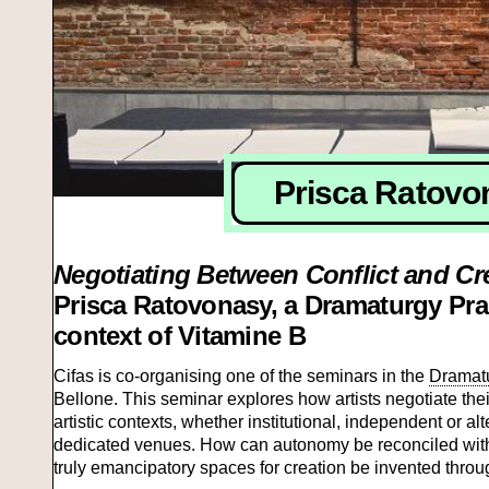
Prisca Ratovo
Negotiating Between Conflict and Cr
Prisca Ratovonasy, a Dramaturgy Prac
context of Vitamine B
Cifas is co-organising one of the seminars in the
Dramatu
Bellone. This seminar explores how artists negotiate thei
artistic contexts, whether institutional, independent or alt
dedicated venues. How can autonomy be reconciled with
truly emancipatory spaces for creation be invented thro