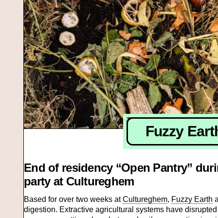
Fuzzy Eart
End of residency “Open Pantry” duri
party at Cultureghem
Based for over two weeks at
Cultureghem
,
Fuzzy Earth
a
digestion. Extractive agricultural systems have disrupted