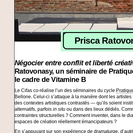
Prisca Ratovo
Négocier entre conflit et liberté créat
Ratovonasy, un séminaire de Pratiq
le cadre de Vitamine B
Le Cifas co-réalise l’un des séminaires du cycle
Pratiqu
Bellone. Celui-ci s’attaque à la manière dont les artistes
des contextes artistiques contrastés — qu’ils soient inst
alternatifs, parfois
in situ
ou dans des lieux dédiés. Comm
contraintes structurelles ? Comment inventer, dans le dial
espaces de création réellement émancipateurs ?
En s’appuyant sur son expérience de dramaturge, d’autric