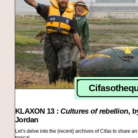
Cifasotheq
KLAXON 13 :
Cultures of rebellion
, 
Jordan
Let’s delve into the (recent) archives of Cifas to share a
topical.