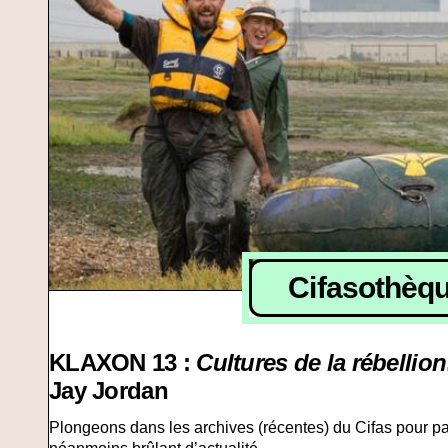
Cifasothèq
KLAXON 13 :
Cultures de la rébellion
Jay Jordan
Plongeons dans les archives (récentes) du Cifas pour par