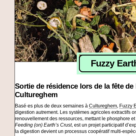
Fuzzy Eart
Sortie de résidence lors de la fête d
Cultureghem
Basé·es plus de deux semaines à
Cultureghem
,
Fuzzy E
digestion autrement. Les systèmes agricoles extractifs o
renouvellement des ressources, mettant le phosphore et l
Feeding (on) Earth’s Crust
, est un projet participatif d’e
la digestion devient un processus coopératif multi-espèc