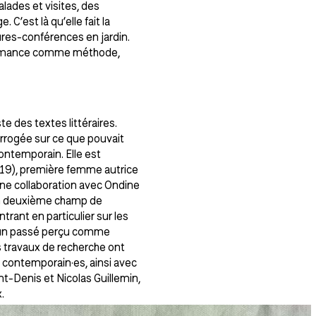
lades et visites, des
C’est là qu’elle fait la
res-conférences en jardin.
erformance comme méthode,
e des textes littéraires.
terrogée sur ce que pouvait
contemporain. Elle est
019), première femme autrice
une collaboration avec Ondine
 un deuxième champ de
trant en particulier sur les
 d’un passé perçu comme
s travaux de recherche ont
s contemporain·es, ainsi avec
nt-Denis et Nicolas Guillemin,
.