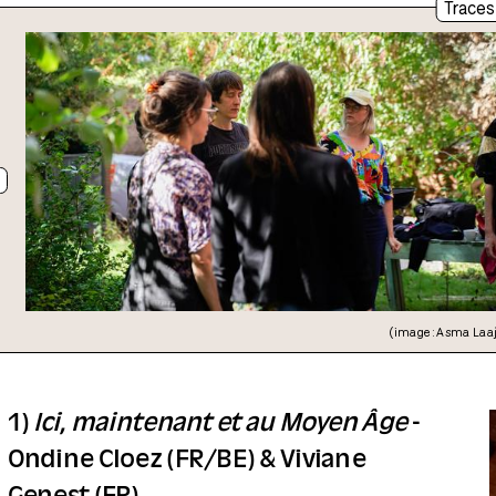
Traces
(image : Asma Laa
1)
Ici, maintenant et au Moyen Âge
-
Ondine Cloez (FR/BE) & Viviane
Genest (FR)