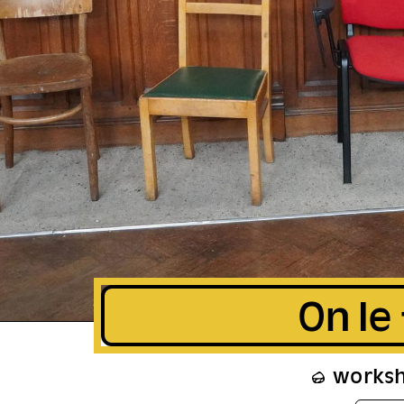
On le 
works