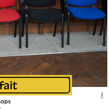
fait
Cifas
hops