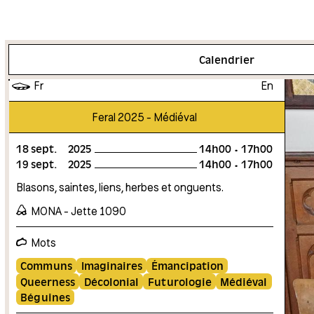
Plus d'info
Calendrier
Fr
En
Feral 2025 - Médiéval
18
sept.
2025
14h00
17h00
19
sept.
2025
14h00
17h00
Blasons, saintes, liens, herbes et onguents.
MONA - Jette 1090
Mots
Communs
Imaginaires
Émancipation
Queerness
Décolonial
Futurologie
Médiéval
Béguines