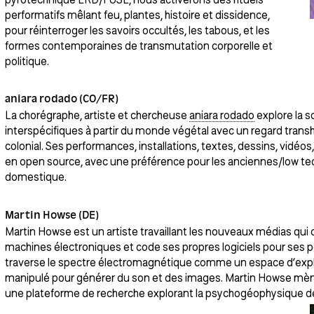
performatifs mêlant feu, plantes, histoire et dissidence,
pour réinterroger les savoirs occultés, les tabous, et les
formes contemporaines de transmutation corporelle et
politique.
aniara rodado (CO/FR)
La chorégraphe, artiste et chercheuse
aniara rodado
explore la so
interspécifiques à partir du monde végétal avec un regard trans
colonial. Ses performances, installations, textes, dessins, vidéo
en open source, avec une préférence pour les anciennes/low tec
domestique.
Martin Howse (DE)
Martin Howse est un artiste travaillant les nouveaux médias qui 
machines électroniques et code ses propres logiciels pour ses pe
traverse le spectre électromagnétique comme un espace d’explo
manipulé pour générer du son et des images. Martin Howse mène
une plateforme de recherche explorant la psychogéophysique des