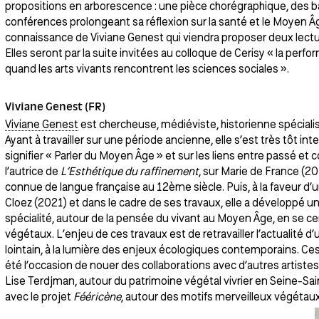
propositions en arborescence : une pièce chorégraphique, des ba
conférences prolongeant sa réflexion sur la santé et le Moyen Âge. 
connaissance de Viviane Genest qui viendra proposer deux lectu
Elles seront par la suite invitées au colloque de Cerisy « la p
quand les arts vivants rencontrent les sciences sociales ».
Viviane Genest (FR)
Viviane Genest
est chercheuse, médiéviste, historienne spécialist
Ayant à travailler sur une période ancienne, elle s’est très tôt in
signifier « Parler du Moyen Âge » et sur les liens entre passé et 
l’autrice de
L’Esthétique du raffinement
, sur Marie de France (2
connue de langue française au 12ème siècle. Puis, à la faveur d’
Cloez (2021) et dans le cadre de ses travaux, elle a développé
spécialité, autour de la pensée du vivant au Moyen Âge, en se cen
végétaux. L’enjeu de ces travaux est de retravailler l’actualité
lointain, à la lumière des enjeux écologiques contemporains. Ce
été l’occasion de nouer des collaborations avec d’autres artiste
Lise Terdjman, autour du patrimoine végétal vivrier en Seine-Sai
avec le projet
Fééricène
, autour des motifs merveilleux végétaux