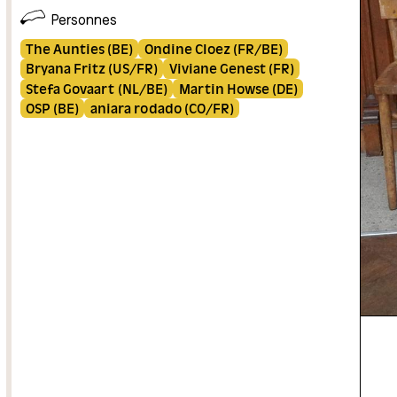
Personnes
The Aunties (BE)
Ondine Cloez (FR/BE)
Bryana Fritz (US/FR)
Viviane Genest (FR)
Stefa Govaart (NL/BE)
Martin Howse (DE)
OSP (BE)
aniara rodado (CO/FR)