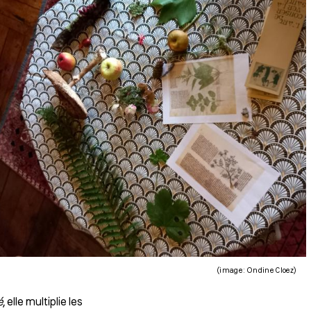
(image : Ondine Cloez)
é
, elle multiplie les