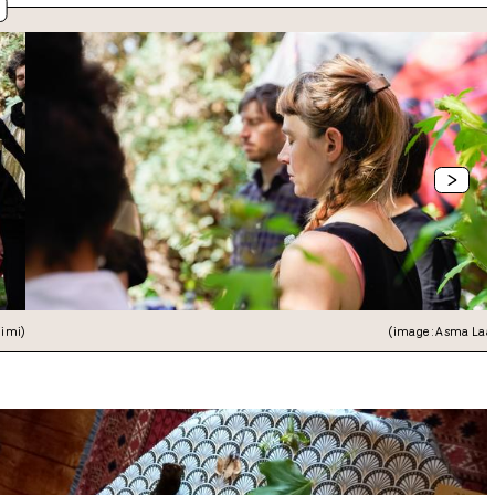
>
jimi)
(image : Asma Laa